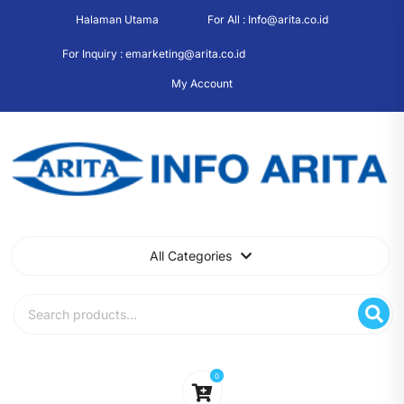
Skip
Halaman Utama
For All : Info@arita.co.id
to
content
For Inquiry : emarketing@arita.co.id
My Account
All Categories
Search
for:
0