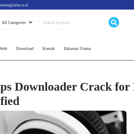
arketing@arita.co.id
Search
All Categories
for:
 Web
Download
Kontak
Halaman Utama
aps Downloader Crack for
fied