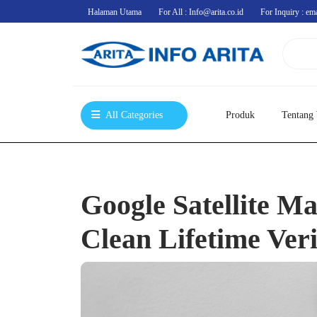
Skip
Halaman Utama
For All : Info@arita.co.id
For Inquiry : em
to
content
All Categories
Produk
Tentang
Google Satellite M
Clean Lifetime Veri