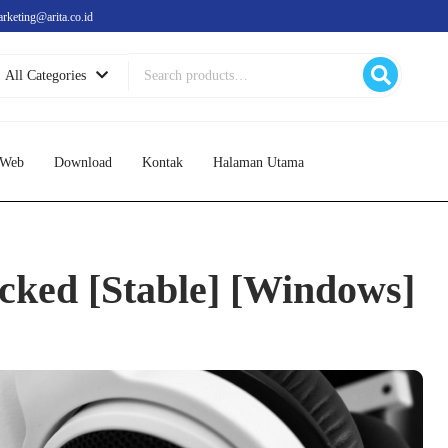
arketing@arita.co.id
Search
All Categories
for:
 Web
Download
Kontak
Halaman Utama
acked [Stable] [Windows]