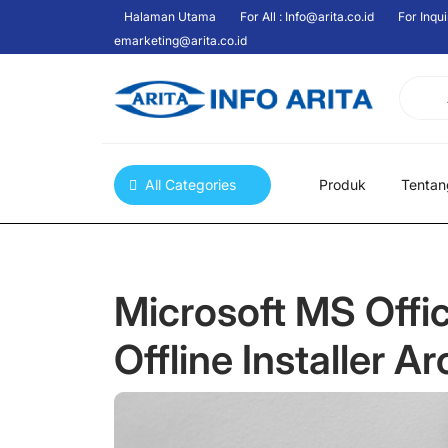
Skip
Halaman Utama
For All : Info@arita.co.id
For Inqui
to
emarketing@arita.co.id
content
All Categories
Produk
Tenta
Microsoft MS Offi
Offline Installer 