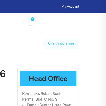
My Account
0
021 651 9188
86
Head Office
Kompleks Rukan Sunter
Permai Blok C No. 9
Jl. Danau Sunter Utara Raya,