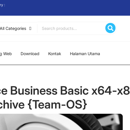
ry :
Search
All Categories
for:
ng Web
Download
Kontak
Halaman Utama
ce Business Basic x64-x
Archive {Team-OS}