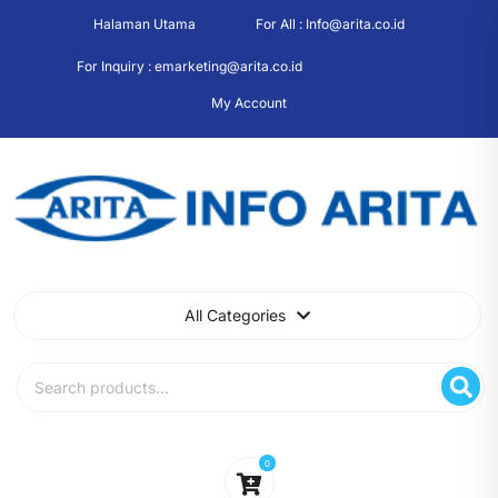
Skip
Halaman Utama
For All : Info@arita.co.id
to
content
For Inquiry : emarketing@arita.co.id
My Account
All Categories
Search
for:
0