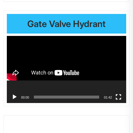
Gate Valve Hydrant
Video
Player
00:00
01:42