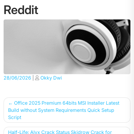
Reddit
Posted
Posted
28/06/2026
|
Okky Dwi
on
on
Post
Office 2025 Premium 64bits MSI Installer Latest
navigation
Build without System Requirements Quick Setup
Script
Half-Life: Alyx Crack Status Skidrow Crack for