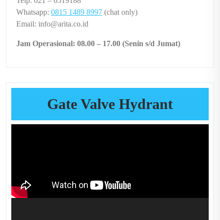
Telp: 021 – 6519188
Whatsapp:
0815 1489 8997
(chat only)
Email: info@arita.co.id
Jam Operasional: 08.00 – 17.00 (Senin s/d Jumat)
Gate Valve Hydrant
Video
Player