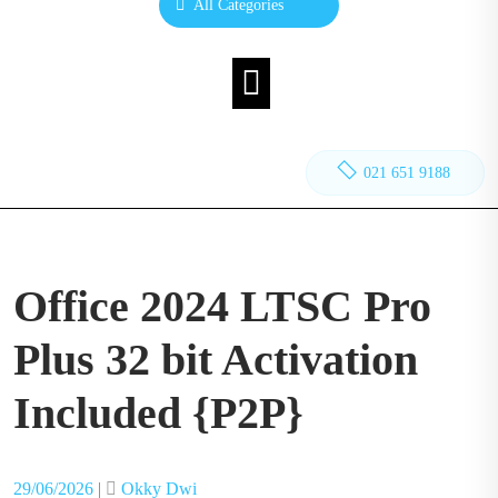
All Categories
021 651 9188
Office 2024 LTSC Pro
Plus 32 bit Activation
Included {P2P}
Posted
Posted
29/06/2026
|
Okky Dwi