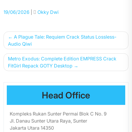
Posted
Posted
19/06/2026
|
Okky Dwi
on
on
Post
A Plague Tale: Requiem Crack Status Lossless-
navigation
Audio Qiwi
Metro Exodus: Complete Edition EMPRESS Crack
FitGirl Repack GOTY Desktop
Head Office
Kompleks Rukan Sunter Permai Blok C No. 9
Jl. Danau Sunter Utara Raya, Sunter
Jakarta Utara 14350