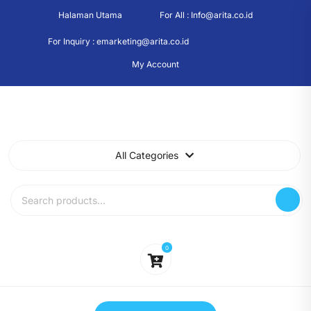
Skip
Halaman Utama
For All : Info@arita.co.id
to
content
For Inquiry : emarketing@arita.co.id
My Account
All Categories
Search
for:
0