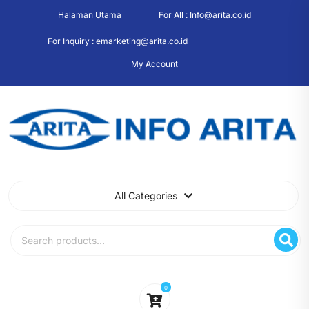
Skip
Halaman Utama
For All : Info@arita.co.id
to
content
For Inquiry : emarketing@arita.co.id
My Account
All Categories
Search
for:
0