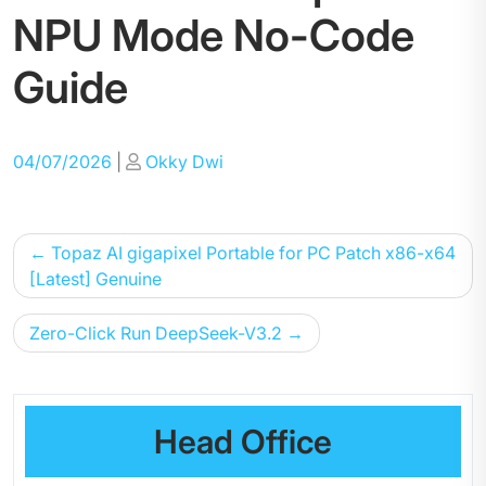
NPU Mode No-Code
Guide
Posted
Posted
04/07/2026
|
Okky Dwi
on
on
Post
Topaz AI gigapixel Portable for PC Patch x86-x64
navigation
[Latest] Genuine
Zero-Click Run DeepSeek-V3.2
Head Office